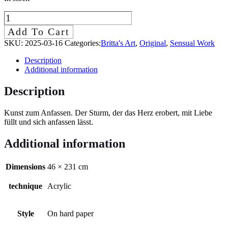
Sturm
des
Add To Cart
Herzens
SKU:
2025-03-16
Categories:
Britta's Art
,
Original
,
Sensual Work
(Kopie)
Description
(Kopie)
Additional information
(Kopie)
(Kopie)
Description
(Kopie)
(Kopie)
Kunst zum Anfassen. Der Sturm, der das Herz erobert, mit Liebe
(Kopie)
füllt und sich anfassen lässt.
quantity
Additional information
Dimensions
46 × 231 cm
technique
Acrylic
Style
On hard paper