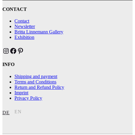
CONTACT
Contact
Newsletter
Britta Linnemann Gallery
Exhibition
Brittas Kunst Instagram
Brittas Kunst bei Facebook
Brittas Kunst at Pinterest
INFO
Shipping and payment
Terms and Conditions
Return and Refund Policy
Imprint
Privacy Policy
EN
DE