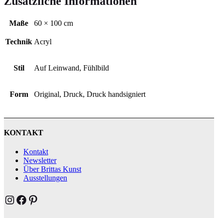
Zusätzliche Informationen
Maße
60 × 100 cm
Technik
Acryl
Stil
Auf Leinwand, Fühlbild
Form
Original, Druck, Druck handsigniert
KONTAKT
Kontakt
Newsletter
Über Brittas Kunst
Ausstellungen
Brittas Kunst Instagram
Brittas Kunst bei Facebook
Brittas Kunst at Pinterest