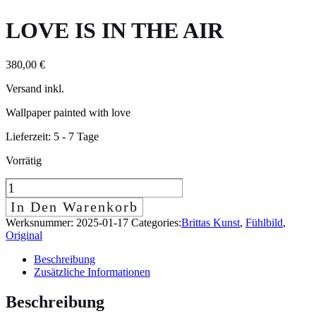
LOVE IS IN THE AIR
380,00
€
Versand inkl.
Wallpaper painted with love
Lieferzeit:
5 - 7 Tage
Vorrätig
Love
is
In Den Warenkorb
in
Werksnummer:
2025-01-17
Categories:
Brittas Kunst
,
Fühlbild
,
the
Original
air
Beschreibung
quantity
Zusätzliche Informationen
Beschreibung