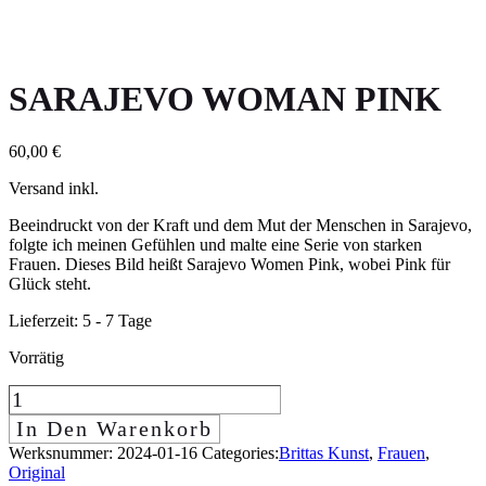
SARAJEVO WOMAN PINK
60,00
€
Versand inkl.
Beeindruckt von der Kraft und dem Mut der Menschen in Sarajevo,
folgte ich meinen Gefühlen und malte eine Serie von starken
Frauen. Dieses Bild heißt Sarajevo Women Pink, wobei Pink für
Glück steht.
Lieferzeit:
5 - 7 Tage
Vorrätig
Sarajevo
Woman
In Den Warenkorb
Pink
Werksnummer:
2024-01-16
Categories:
Brittas Kunst
,
Frauen
,
quantity
Original